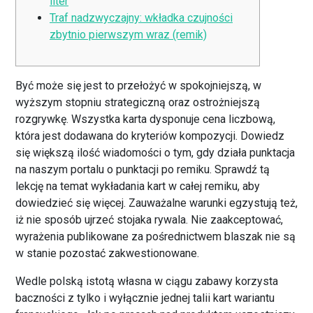
liter
Traf nadzwyczajny: wkładka czujności
zbytnio pierwszym wraz (remik)
Być może się jest to przełożyć w spokojniejszą, w
wyższym stopniu strategiczną oraz ostrożniejszą
rozgrywkę. Wszystka karta dysponuje cena liczbową,
która jest dodawana do kryteriów kompozycji. Dowiedz
się większą ilość wiadomości o tym, gdy działa punktacja
na naszym portalu o punktacji po remiku. Sprawdź tą
lekcję na temat wykładania kart w całej remiku, aby
dowiedzieć się więcej. Zauważalne warunki egzystują też,
iż nie sposób ujrzeć stojaka rywala.
Nie zaakceptować,
wyrażenia publikowane za pośrednictwem blaszak nie są
w stanie pozostać zakwestionowane.
Wedle polską istotą własna w ciągu zabawy korzysta
baczności z tylko i wyłącznie jednej talii kart wariantu