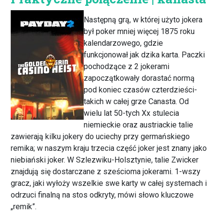
Następną grą, w której użyto jokera
był poker mniej więcej 1875 roku
kalendarzowego, gdzie
funkcjonował jak dzika karta. Paczki
pochodzące z 2 jokerami
zapoczątkowały dorastać normą
pod koniec czasów czterdzieści-
takich w całej grze Canasta. Od
wielu lat 50-tych Xx stulecia
niemieckie oraz austriackie talie
zawierają kilku jokery do uciechy przy germańskiego
remika; w naszym kraju trzecia część joker jest znany jako
niebiański joker. W Szlezwiku-Holsztynie, talie Zwicker
znajdują się dostarczane z sześcioma jokerami. 1-wszy
gracz, jaki wyłoży wszelkie swe karty w całej systemach i
odrzuci finalną na stos odkryty, mówi słowo kluczowe
„remik”.