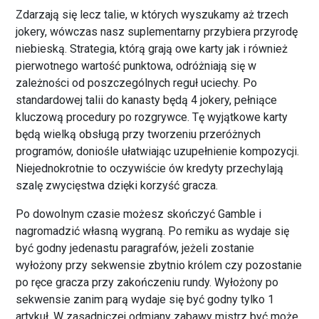
Zdarzają się lecz talie, w których wyszukamy aż trzech
jokery, wówczas nasz suplementarny przybiera przyrodę
niebieską. Strategia, którą grają owe karty jak i również
pierwotnego wartość punktowa, odróżniają się w
zależności od poszczególnych reguł uciechy. Po
standardowej talii do kanasty będą 4 jokery, pełniące
kluczową procedury po rozgrywce. Tę wyjątkowe karty
będą wielką obsługą przy tworzeniu przeróżnych
programów, doniośle ułatwiając uzupełnienie kompozycji.
Niejednokrotnie to oczywiście ów kredyty przechylają
szalę zwycięstwa dzięki korzyść gracza.
Po dowolnym czasie możesz skończyć Gamble i
nagromadzić własną wygraną. Po remiku as wydaje się
być godny jedenastu paragrafów, jeżeli zostanie
wyłożony przy sekwensie zbytnio królem czy pozostanie
po ręce gracza przy zakończeniu rundy. Wyłożony po
sekwensie zanim parą wydaje się być godny tylko 1
artykuł. W zasadniczej odmiany zabawy mistrz być może