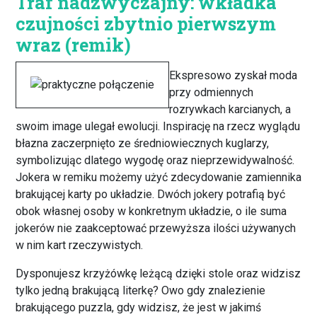
Traf nadzwyczajny: wkładka
czujności zbytnio pierwszym
wraz (remik)
Ekspresowo zyskał moda
przy odmiennych
rozrywkach karcianych, a
swoim image ulegał ewolucji. Inspirację na rzecz wyglądu
błazna zaczerpnięto ze średniowiecznych kuglarzy,
symbolizując dlatego wygodę oraz nieprzewidywalność.
Jokera w remiku możemy użyć zdecydowanie zamiennika
brakującej karty po układzie. Dwóch jokery potrafią być
obok własnej osoby w konkretnym układzie, o ile suma
jokerów nie zaakceptować przewyższa ilości używanych
w nim kart rzeczywistych.
Dysponujesz krzyżówkę leżącą dzięki stole oraz widzisz
tylko jedną brakującą literkę? Owo gdy znalezienie
brakującego puzzla, gdy widzisz, że jest w jakimś