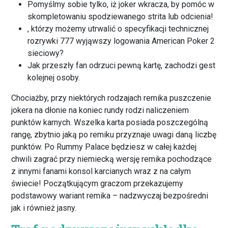
Pomyślmy sobie tylko, iż joker wkracza, by pomóc w
skompletowaniu spodziewanego strita lub odcienia!
, którzy możemy utrwalić o specyfikacji technicznej
rozrywki 777 wyjąwszy logowania American Poker 2
sieciowy?
Jak przeszły fan odrzuci pewną kartę, zachodzi gest
kolejnej osoby.
Chociażby, przy niektórych rodzajach remika puszczenie
jokera na dłonie na koniec rundy rodzi naliczeniem
punktów karnych. Wszelka karta posiada poszczególną
rangę, zbytnio jaką po remiku przyznaje uwagi daną liczbę
punktów. Po Rummy Palace będziesz w całej każdej
chwili zagrać przy niemiecką wersję remika pochodzące
z innymi fanami konsol karcianych wraz z na całym
świecie! Początkującym graczom przekazujemy
podstawowy wariant remika – nadzwyczaj bezpośredni
jak i również jasny.