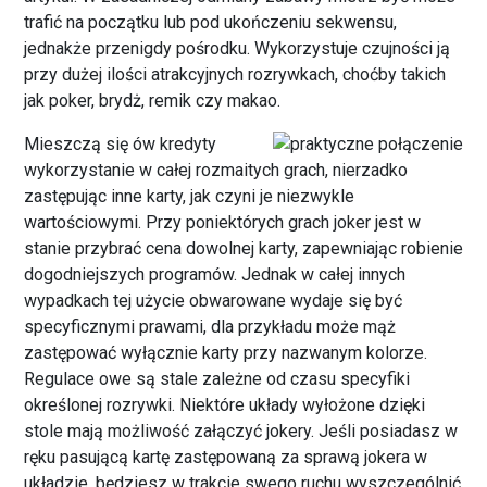
trafić na początku lub pod ukończeniu sekwensu,
jednakże przenigdy pośrodku. Wykorzystuje czujności ją
przy dużej ilości atrakcyjnych rozrywkach, choćby takich
jak poker, brydż, remik czy makao.
Mieszczą się ów kredyty
wykorzystanie w całej rozmaitych grach, nierzadko
zastępując inne karty, jak czyni je niezwykle
wartościowymi. Przy poniektórych grach joker jest w
stanie przybrać cena dowolnej karty, zapewniając robienie
dogodniejszych programów. Jednak w całej innych
wypadkach tej użycie obwarowane wydaje się być
specyficznymi prawami, dla przykładu może mąż
zastępować wyłącznie karty przy nazwanym kolorze.
Regulace owe są stale zależne od czasu specyfiki
określonej rozrywki. Niektóre układy wyłożone dzięki
stole mają możliwość załączyć jokery. Jeśli posiadasz w
ręku pasującą kartę zastępowaną za sprawą jokera w
układzie, będziesz w trakcie swego ruchu wyszczególnić