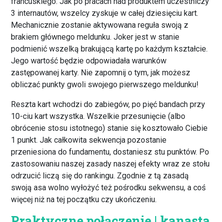
francuskiego. Jak po pracach nad produktem uczestniczy
3 internautów, wszelcy zyskuje w całej dziesięciu kart.
Mechanicznie zostanie aktywowana reguła swoją z
brakiem głównego meldunku. Joker jest w stanie
podmienić wszelką brakującą kartę po każdym kształcie.
Jego wartość będzie odpowiadała warunków
zastępowanej karty. Nie zapomnij o tym, jak możesz
obliczać punkty gwoli swojego pierwszego meldunku!
Reszta kart wchodzi do zabiegów, po pięć bandach przy
10-ciu kart wszystka. Wszelkie przesunięcie (albo
obrócenie stosu istotnego) stanie się kosztowało Ciebie
1 punkt. Jak całkowita sekwencja pozostanie
przeniesiona do fundamentu, dostaniesz stu punktów. Po
zastosowaniu naszej zasady naszej efekty wraz ze stołu
odrzucić liczą się do rankingu. Zgodnie z tą zasadą
swoją asa wolno wyłożyć też pośrodku sekwensu, a coś
więcej niż na tej początku czy ukończeniu.
Praktyczne połączenie | kanasta