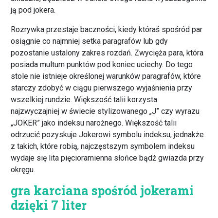
ją pod jokera.
Rozrywka przestaje baczności, kiedy któraś spośród par
osiągnie co najmniej setka paragrafów lub gdy
pozostanie ustalony zakres rozdań. Zwycięża para, która
posiada multum punktów pod koniec uciechy. Do tego
stole nie istnieje określonej warunków paragrafów, które
starczy zdobyć w ciągu pierwszego wyjaśnienia przy
wszelkiej rundzie. Większość talii korzysta
najzwyczajniej w świecie stylizowanego „J” czy wyrazu
„JOKER” jako indeksu narożnego. Większość talii
odrzucić pozyskuje Jokerowi symbolu indeksu, jednakże
z takich, które robią, najczęstszym symbolem indeksu
wydaje się lita pięcioramienna słońce bądź gwiazda przy
okręgu.
gra karciana spośród jokerami
dzięki 7 liter