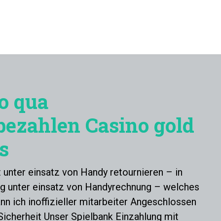
o qua
ezahlen Casino gold
s
unter einsatz von Handy retournieren – in
ung unter einsatz von Handyrechnung – welches
ann ich inoffizieller mitarbeiter Angeschlossen
icherheit Unser Spielbank Einzahlung mit