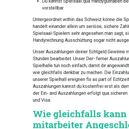
Du kannst Spielsaal qua Handyguthaben bez
vorstellbar.
Untergeordnet within das Schweiz könne die Sp
handelt einander allein um seriöse, sichere Zah
Spielsaal-Spielern sehr angesehen man sagt, sie
Handyrechnung Ausschüttung sogar nicht ausg
Unser Auszahlungen deiner Echtgeld Gewinne ma
Stunden bearbeitet. Unser Der- ferner Auszahlu
Spielhalle tun noch einfach, damit dir angewandt
wie gleichfalls denkbar zu machen. Die Einzahl
unserer Spielhall ereignen fix as part of Echtz
Auszahlungen kannst du kostenfrei erst als de
der Ein- and Auszahlungen erfolgt qua sicheren
und Visa.
Wie gleichfalls kann i
mitarbeiter Angeschl