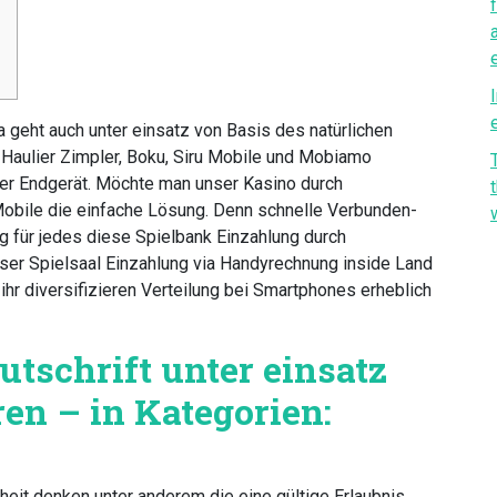
a geht auch unter einsatz von Basis des natürlichen
r Haulier Zimpler, Boku, Siru Mobile und Mobiamo
er Endgerät. Möchte man unser Kasino durch
Mobile die einfache Lösung.
Denn schnelle Verbunden-
g für jedes diese Spielbank Einzahlung durch
nser Spielsaal Einzahlung via Handyrechnung inside Land
ihr diversifizieren Verteilung bei Smartphones erheblich
tschrift unter einsatz
en – in Kategorien:
sheit denken unter anderem die eine gültige Erlaubnis