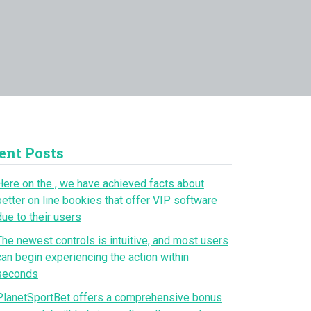
ent Posts
Here on the , we have achieved facts about
better on line bookies that offer VIP software
due to their users
The newest controls is intuitive, and most users
can begin experiencing the action within
seconds
PlanetSportBet offers a comprehensive bonus