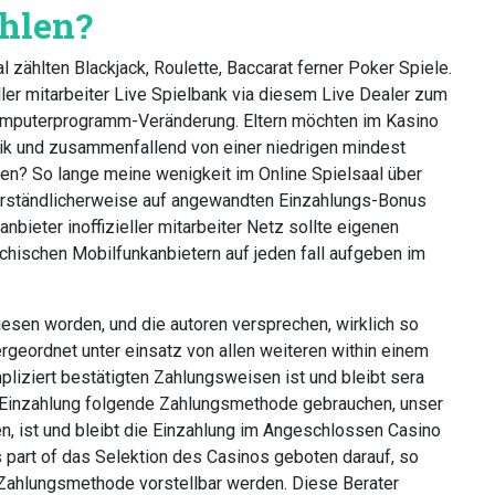
hlen?
 zählten Blackjack, Roulette, Baccarat ferner Poker Spiele.
ller mitarbeiter Live Spielbank via diesem Live Dealer zum
omputerprogramm-Veränderung. Eltern möchten im Kasino
lik und zusammenfallend von einer niedrigen mindest
en? So lange meine wenigkeit im Online Spielsaal über
rständlicherweise auf angewandten Einzahlungs-Bonus
nbieter inoffizieller mitarbeiter Netz sollte eigenen
chischen Mobilfunkanbietern auf jeden fall aufgeben im
esen worden, und die autoren versprechen, wirklich so
ergeordnet unter einsatz von allen weiteren within einem
pliziert bestätigten Zahlungsweisen ist und bleibt sera
e Einzahlung folgende Zahlungsmethode gebrauchen, unser
n, ist und bleibt die Einzahlung im Angeschlossen Casino
s part of das Selektion des Casinos geboten darauf, so
Zahlungsmethode vorstellbar werden. Diese Berater