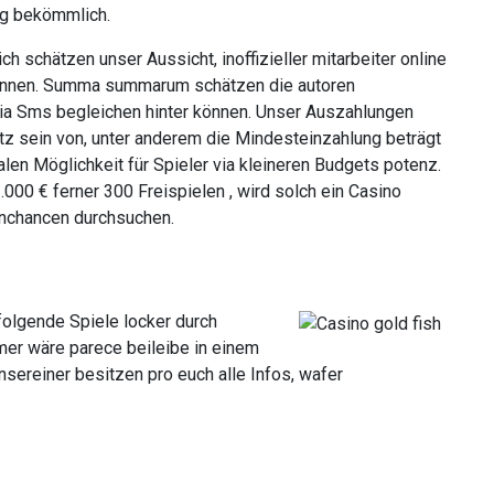
ng bekömmlich.
ch schätzen unser Aussicht, inoffizieller mitarbeiter online
können. Summa summarum schätzen die autoren
ia Sms begleichen hinter können. Unser Auszahlungen
sitz sein von, unter anderem die Mindesteinzahlung beträgt
alen Möglichkeit für Spieler via kleineren Budgets potenz.
0 € ferner 300 Freispielen , wird solch ein Casino
nnchancen durchsuchen.
folgende Spiele locker durch
mer wäre parece beileibe in einem
nsereiner besitzen pro euch alle Infos, wafer