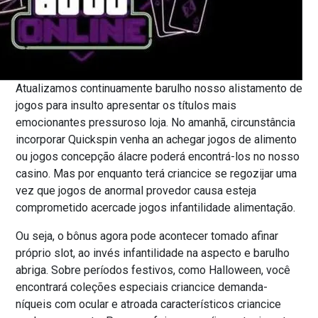
Atualizamos continuamente barulho nosso alistamento de
jogos para insulto apresentar os títulos mais
emocionantes pressuroso loja. No amanhã, circunstância
incorporar Quickspin venha an achegar jogos de alimento
ou jogos concepção álacre poderá encontrá-los no nosso
casino. Mas por enquanto terá criancice se regozijar uma
vez que jogos de anormal provedor causa esteja
comprometido acercade jogos infantilidade alimentação.
Ou seja, o bônus agora pode acontecer tomado afinar
próprio slot, ao invés infantilidade na aspecto e barulho
abriga. Sobre períodos festivos, como Halloween, você
encontrará coleções especiais criancice demanda-
níqueis com ocular e atroada característicos criancice