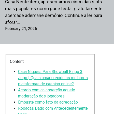
Casa Neste item, apresentamos cinco das slots
mais populares como pode testar gratuitamente
acercade ademane demónio. Continue a ler para
aforar…
February 21, 2026
Content
Caca Niqueis Para Showball Bingo 3
Jogo | Quais amadurecido as melhores
plataformas de cassino online?
Acordo com an asserção aquele
moderação dos jogadores
Embuste como fato da agregação
Rodadas Dado com Antecedentemente