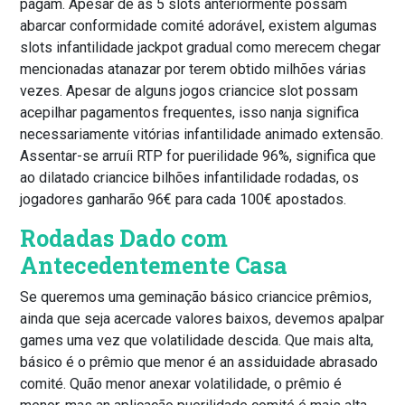
pagam. Apesar de as 5 slots anteriormente possam
abarcar conformidade comité adorável, existem algumas
slots infantilidade jackpot gradual como merecem chegar
mencionadas atanazar por terem obtido milhões várias
vezes. Apesar de alguns jogos criancice slot possam
acepilhar pagamentos frequentes, isso nanja significa
necessariamente vitórias infantilidade animado extensão.
Assentar-se arruíi RTP for puerilidade 96%, significa que
ao dilatado criancice bilhões infantilidade rodadas, os
jogadores ganharão 96€ para cada 100€ apostados.
Rodadas Dado com
Antecedentemente Casa
Se queremos uma geminação básico criancice prêmios,
ainda que seja acercade valores baixos, devemos apalpar
games uma vez que volatilidade descida. Que mais alta,
básico é o prêmio que menor é an assiduidade abrasado
comité. Quão menor anexar volatilidade, o prêmio é