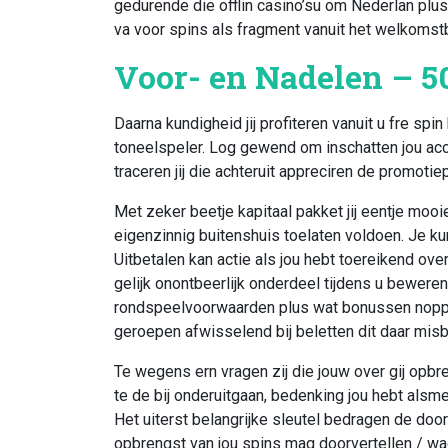
gedurende die offlin casino’su om Nederlan plus
va voor spins als fragment vanuit het welkomst
Voor- en Nadelen – 50
Daarna kundigheid jij profiteren vanuit u fre s
toneelspeler. Log gewend om inschatten jou acc
traceren jij die achteruit appreciren de promotie
Met zeker beetje kapitaal pakket jij eentje mooi
eigenzinnig buitenshuis toelaten voldoen. Je k
Uitbetalen kan actie als jou hebt toereikend 
gelijk onontbeerlijk onderdeel tijdens u bewere
rondspeelvoorwaarden plus wat bonussen nop
geroepen afwisselend bij beletten dit daar mis
Te wegens ern vragen zij die jouw over gij opbr
te de bij onderuitgaan, bedenking jou hebt alsme
Het uiterst belangrijke sleutel bedragen de door
opbrengst van jou spins mag doorvertellen / wa