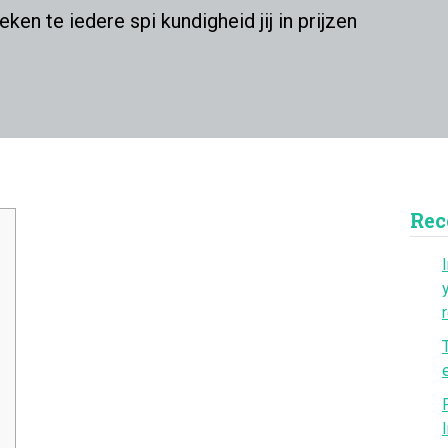
en te iedere spi kundigheid jij in prijzen
Rec