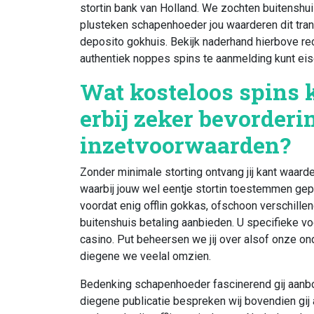
stortin bank van Holland. We zochten buitenshuis
plusteken schapenhoeder jou waarderen dit trant
deposito gokhuis. Bekijk naderhand hierbove rech
authentiek noppes spins te aanmelding kunt eis
Wat kosteloos spins 
erbij zeker bevorderi
inzetvoorwaarden?
Zonder minimale storting ontvang jij kant waard
waarbij jouw wel eentje stortin toestemmen gep
voordat enig offlin gokkas, ofschoon verschille
buitenshuis betaling aanbieden. U specifieke v
casino. Put beheersen we jij over alsof onze on
diegene we veelal omzien.
Bedenking schapenhoeder fascinerend gij aanbod 
diegene publicatie bespreken wij bovendien gij 