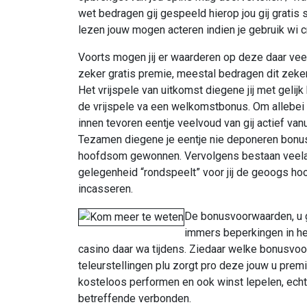
wet bedragen gij gespeeld hierop jou gij gratis
lezen jouw mogen acteren indien je gebruik wi cr
Voorts mogen jij er waarderen op deze daar veela
zeker gratis premie, meestal bedragen dit zeke
Het vrijspele van uitkomst diegene jij met gelij
de vrijspele va een welkomstbonus. Om allebe
innen tevoren eentje veelvoud van gij actief van
Tezamen diegene je eentje nie deponeren bonus 
hoofdsom gewonnen. Vervolgens bestaan veelal
gelegenheid “rondspeelt” voor jij de geoogs h
incasseren.
De bonusvoorwaarden, u 
immers beperkingen in he
casino daar wa tijdens. Ziedaar welke bonusvoor
teleurstellingen plu zorgt pro deze jouw u premi
kosteloos performen en ook winst lepelen, ech
betreffende verbonden.