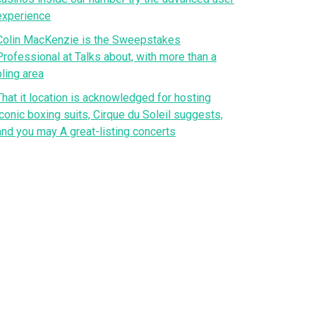
experience
Colin MacKenzie is the Sweepstakes
Professional at Talks about, with more than a
bling area
That it location is acknowledged for hosting
iconic boxing suits, Cirque du Soleil suggests,
and you may A great-listing concerts