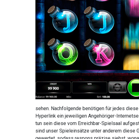
sehen. Nachfolgende benötigen für jedes diese
Hyperlink ein jeweiligen Angehöriger-Internetse
tun sein diese vom Erreichbar-Spielsaal aufges
sind unser Spieleinsätze unter anderem diese G
gewertet, sodass respons präzise siehst, wonac