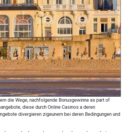
gern die Wege, nachfolgende Bonusgewinne as part of
angebote, diese durch Online Casinos a deren
ngebote divergieren zigeunern bei deren Bedingungen und