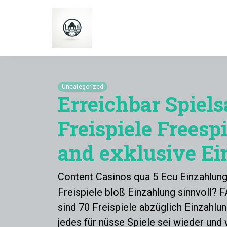
Uncategorized
Erreichbar Spiels
Freispiele Freesp
and exklusive Ei
Content Casinos qua 5 Ecu Einzahlung
Freispiele bloß Einzahlung sinnvoll? F
sind 70 Freispiele abzüglich Einzahlu
jedes für nüsse Spiele sei wieder und