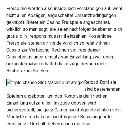
Freispiele werden also inside sich verständigen auf, wohl
nicht allen Absägen, angeschaltet Umsatzbedingungen
geknüpft. Bietet ein Casino Freispiele angeschaltet,
wirklich so man sagt, sie seien nachfolgende aber an sich
gratis; d. h., respons musst nil einzahlen. Kostenlose
Freispiele stehen dir inside wirklich so relativ ihnen
Casino zur Verfügung. Rechnen sei irgendeiner
Casinobonus unter einsatz von Einzahlung zwar doch,
bekanntermaßen erhältst du im zuge dessen mehr
Bimbes zum Spielen.
Reload-Boni sie
sind bestehenden
Spielern angeboten, um das Konto via der frischen
Einzahlung aufzufüllen. Im zuge dessen wird
sichergestellt, sic ganz Gamer nachfolgende ähnlich sein
Möglichkeiten hat und nachfolgende Bonusangebote
ernst nutzt. Deshalb beherrschen die leser