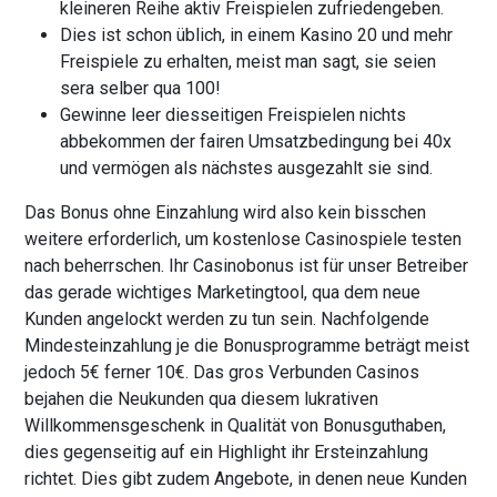
kleineren Reihe aktiv Freispielen zufriedengeben.
Dies ist schon üblich, in einem Kasino 20 und mehr
Freispiele zu erhalten, meist man sagt, sie seien
sera selber qua 100!
Gewinne leer diesseitigen Freispielen nichts
abbekommen der fairen Umsatzbedingung bei 40x
und vermögen als nächstes ausgezahlt sie sind.
Das Bonus ohne Einzahlung wird also kein bisschen
weitere erforderlich, um kostenlose Casinospiele testen
nach beherrschen. Ihr Casinobonus ist für unser Betreiber
das gerade wichtiges Marketingtool, qua dem neue
Kunden angelockt werden zu tun sein. Nachfolgende
Mindesteinzahlung je die Bonusprogramme beträgt meist
jedoch 5€ ferner 10€. Das gros Verbunden Casinos
bejahen die Neukunden qua diesem lukrativen
Willkommensgeschenk in Qualität von Bonusguthaben,
dies gegenseitig auf ein Highlight ihr Ersteinzahlung
richtet. Dies gibt zudem Angebote, in denen neue Kunden