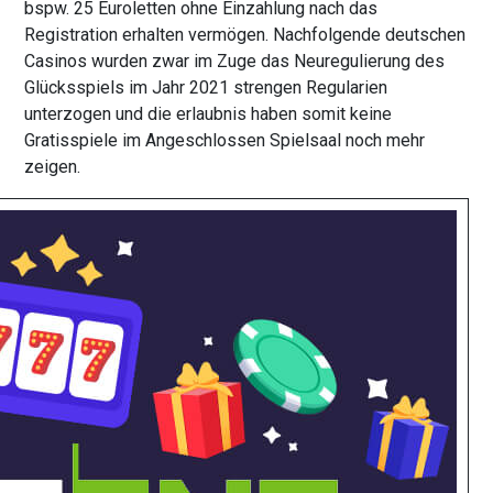
bspw. 25 Euroletten ohne Einzahlung nach das
Registration erhalten vermögen. Nachfolgende deutschen
Casinos wurden zwar im Zuge das Neuregulierung des
Glücksspiels im Jahr 2021 strengen Regularien
unterzogen und die erlaubnis haben somit keine
Gratisspiele im Angeschlossen Spielsaal noch mehr
zeigen.