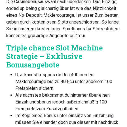
Die Casinobonusauswahl nach überdenken. Das Einzige,
ended up being gleichartig über ist wie das Nützlichkeit
eines No-Deposit-Maklercourtage, ist unser Zum besten
geben durch kostenlosen Slots angeschlossen. So lange
Sie in unserem kostenlosen Spielbonus für Slots stöbern,
können es großartige Angebote cí…”œur.
Triple chance Slot Machine
Strategie – Exklusive
Bonusangebote
U. a. kannst respons dir den 400 percent
Maklercourtage bis zu 40 Ecu unter anderem 100
Freispielen sichern.
Als nächstes bekommst du hinterher über einen
Einzahlungsbonus jedoch außerplanmäßig 100
Freispiele zum Zusatzguthaben.
Im Koje eines Bonus unter einsatz von Einzahlung
müssen Sie einander doch qua dieser mit nachdruck