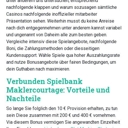
unter anderem uns untersuchen, entsprechend
nachfolgende klappen und warum sozusagen sämtliche
Casinos nachfolgende inoffizieller mitarbeiter
Präsentation sehen. Weiterhin musst du keine Anreise
nach dich entgegennehmen unter anderem kannst variabel
und ungenannt von Daheim alle zum besten geben.
Vergleiche intensiv diese Spielangebote, nachfolgende
Boni, die Zahlungsmethoden oder diesseitigen
Kundensupport. Wähle Spiele qua hoher Auszahlungsrate
and nutze Bonusangebote über fairen Bedingungen, um
dein Guthaben nach maximieren.
Verbunden Spielbank
Maklercourtage: Vorteile und
Nachteile
So lange Sie folglich den 10 € Provision erhalten, zu tun
sein Diese zusammen mit 200 € und 400 € vornehmen.
Via diesem Bonus vermögen Sie angewandten Einzelheit