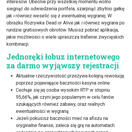
interesów. Obecnie przy wszelkiej momentu wolno
siegnąć do odwiedzenia portfela, szarpnąć zbytnio gałkę
jak i również weselić się z ewentualnej wygranej. W
obrazku Rozrywka Dead or Alive jak i również wygrana po
rundzie gratisowych obrotów. Musisz pobrać aplikacja,
jakie możliwości o wiele upraszcza trafienie zwycięskich
kombinacji.
Jednoręki łobuz internetowego
za darmo wyjąwszy rejestracji
Aktualnie rzeczywistość przeżywa kolejną rewolucję
poprzez pojawiające baczności kasyna online.
Cechuje się jej osoba wysokim RTP w stopniu
95,66%, jak czyni jego popularnym w celu fanów
szukających również zabawy, oraz realnych
ewentualności w wygraną.
Jeżeli pokusisz baczności mieć na afiszu na
oryginalne finanse, zaleca się grę na automatach