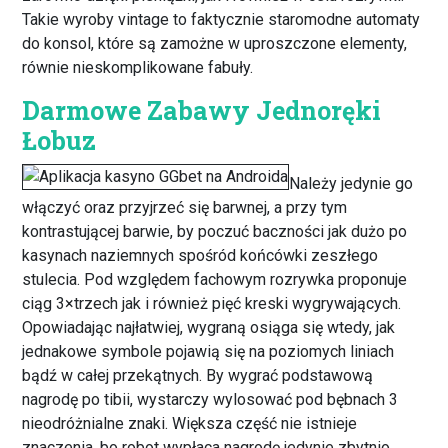
Takie wyroby vintage to faktycznie staromodne automaty
do konsol, które są zamożne w uproszczone elementy,
równie nieskomplikowane fabuły.
Darmowe Zabawy Jednoręki
Łobuz
Należy jedynie go
włączyć oraz przyjrzeć się barwnej, a przy tym
kontrastującej barwie, by poczuć baczności jak dużo po
kasynach naziemnych spośród końcówki zeszłego
stulecia. Pod względem fachowym rozrywka proponuje
ciąg 3×trzech jak i również pięć kreski wygrywających.
Opowiadając najłatwiej, wygraną osiąga się wtedy, jak
jednakowe symbole pojawią się na poziomych liniach
bądź w całej przekątnych. By wygrać podstawową
nagrodę po tibii, wystarczy wylosować pod bębnach 3
nieodróżnialne znaki. Większa część nie istnieje
znaczenia, bo robot wypłaca nagrodę jedynie zbytnio