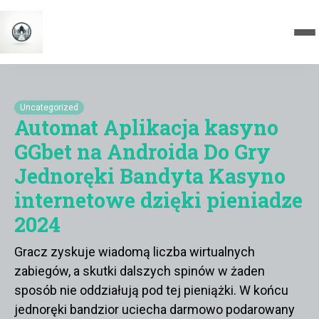
Uncategorized
Automat Aplikacja kasyno
GGbet na Androida Do Gry
Jednoręki Bandyta Kasyno
internetowe dzięki pieniadze
2024
Gracz zyskuje wiadomą liczba wirtualnych
zabiegów, a skutki dalszych spinów w żaden
sposób nie oddziałują pod tej pieniążki. W końcu
jednoręki bandzior uciecha darmowo podarowany