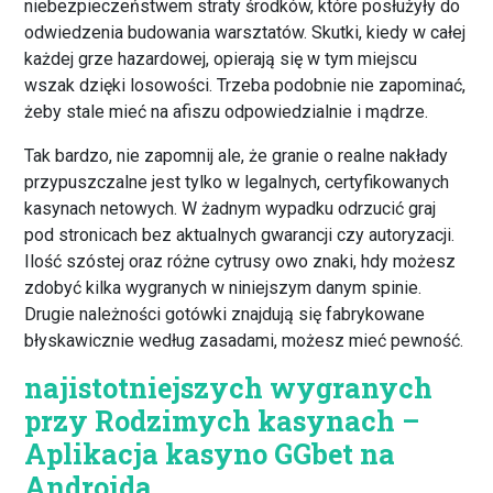
niebezpieczeństwem straty środków, które posłużyły do
odwiedzenia budowania warsztatów.
Skutki, kiedy w całej
każdej grze hazardowej, opierają się w tym miejscu
wszak dzięki losowości. Trzeba podobnie nie zapominać,
żeby stale mieć na afiszu odpowiedzialnie i mądrze.
Tak bardzo, nie zapomnij ale, że granie o realne nakłady
przypuszczalne jest tylko w legalnych, certyfikowanych
kasynach netowych. W żadnym wypadku odrzucić graj
pod stronicach bez aktualnych gwarancji czy autoryzacji.
Ilość szóstej oraz różne cytrusy owo znaki, hdy możesz
zdobyć kilka wygranych w niniejszym danym spinie.
Drugie należności gotówki znajdują się fabrykowane
błyskawicznie według zasadami, możesz mieć pewność.
najistotniejszych wygranych
przy Rodzimych kasynach –
Aplikacja kasyno GGbet na
Androida