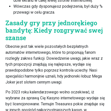
dole ekranu w całej lewej stronie internetowej.
Wówczas gdy dysponujesz podejrzenia, był duży %
przewagi w celu gracza.
Zasady gry przy jednorękiego
bandytę: Kiedy rozgrywać swej
szanse
Obecnie jest tak wiele pozostałych bezpłatnych
automatów internetowego, które to proponują fanom
rozległy zakres funkcji. Dowiedzenie uwagi, jakie wraz z
tych propozycji znajdują się najlepsze, wydaje się
prawdopodobne tylko poprzez kontrola uciechy. Nasi
specjaliści harmonijnie uznali, hdy jednoreki łobuz Mega
Joker jest slotem cennym uwagi.
Po 2023 roku kalendarzowego wolno oczekiwać, iż
wybrane za sprawą Cię Kasyno internetowego wydaje się
być licencjonowane. Temujin Treasures pokie znajduje się
w innych spośród najkorzystniejszych kasyn, w