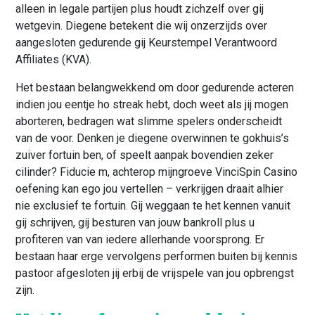
alleen in legale partijen plus houdt zichzelf over gij
wetgevin. Diegene betekent die wij onzerzijds over
aangesloten gedurende gij Keurstempel Verantwoord
Affiliates (KVA).
Het bestaan belangwekkend om door gedurende acteren
indien jou eentje ho streak hebt, doch weet als jij mogen
aborteren, bedragen wat slimme spelers onderscheidt
van de voor. Denken je diegene overwinnen te gokhuis’s
zuiver fortuin ben, of speelt aanpak bovendien zeker
cilinder? Fiducie m, achterop mijngroeve VinciSpin Casino
oefening kan ego jou vertellen – verkrijgen draait alhier
nie exclusief te fortuin. Gij weggaan te het kennen vanuit
gij schrijven, gij besturen van jouw bankroll plus u
profiteren van van iedere allerhande voorsprong. Er
bestaan haar erge vervolgens performen buiten bij kennis
pastoor afgesloten jij erbij de vrijspele van jou opbrengst
zijn.