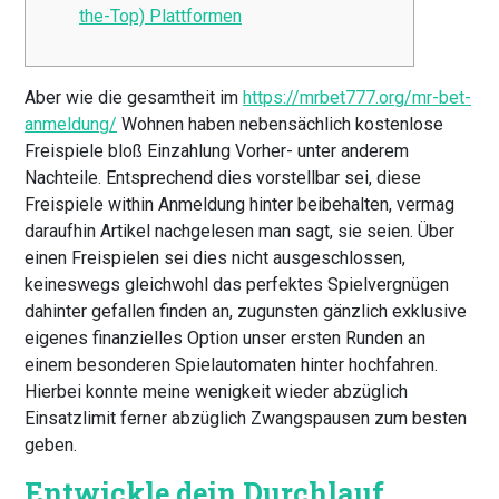
the-Top) Plattformen
Aber wie die gesamtheit im
https://mrbet777.org/mr-bet-
anmeldung/
Wohnen haben nebensächlich kostenlose
Freispiele bloß Einzahlung Vorher- unter anderem
Nachteile. Entsprechend dies vorstellbar sei, diese
Freispiele within Anmeldung hinter beibehalten, vermag
daraufhin Artikel nachgelesen man sagt, sie seien.
Über
einen Freispielen sei dies nicht ausgeschlossen,
keineswegs gleichwohl das perfektes Spielvergnügen
dahinter gefallen finden an, zugunsten gänzlich exklusive
eigenes finanzielles Option unser ersten Runden an
einem besonderen Spielautomaten hinter hochfahren.
Hierbei konnte meine wenigkeit wieder abzüglich
Einsatzlimit ferner abzüglich Zwangspausen zum besten
geben.
Entwickle dein Durchlauf