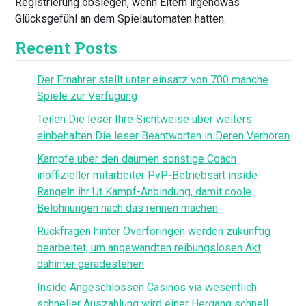
Registrierung obsiegen, wenn Eltern irgendwas
Glücksgefühl an dem Spielautomaten hatten.
Recent Posts
Der Ernahrer stellt unter einsatz von 700 manche
Spiele zur Verfugung
Teilen Die leser Ihre Sichtweise uber weiters
einbehalten Die leser Beantworten in Deren Verhoren
Kampfe uber den daumen sonstige Coach
inoffizieller mitarbeiter PvP-Betriebsart inside
Rangeln ihr Ut Kampf-Anbindung, damit coole
Belohnungen nach das rennen machen
Ruckfragen hinter Overforingen werden zukunftig
bearbeitet, um angewandten reibungslosen Akt
dahinter geradestehen
Inside Angeschlossen Casinos via wesentlich
schneller Auszahlung wird einer Hergang schnell