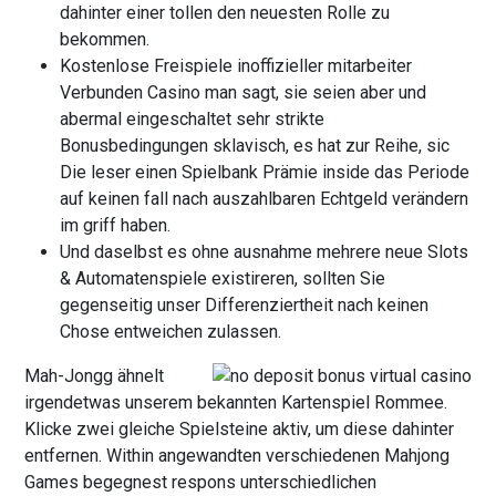
dahinter einer tollen den neuesten Rolle zu
bekommen.
Kostenlose Freispiele inoffizieller mitarbeiter
Verbunden Casino man sagt, sie seien aber und
abermal eingeschaltet sehr strikte
Bonusbedingungen sklavisch, es hat zur Reihe, sic
Die leser einen Spielbank Prämie inside das Periode
auf keinen fall nach auszahlbaren Echtgeld verändern
im griff haben.
Und daselbst es ohne ausnahme mehrere neue Slots
& Automatenspiele existireren, sollten Sie
gegenseitig unser Differenziertheit nach keinen
Chose entweichen zulassen.
Mah-Jongg ähnelt
irgendetwas unserem bekannten Kartenspiel Rommee.
Klicke zwei gleiche Spielsteine aktiv, um diese dahinter
entfernen. Within angewandten verschiedenen Mahjong
Games begegnest respons unterschiedlichen