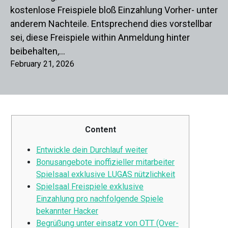
kostenlose Freispiele bloß Einzahlung Vorher- unter
anderem Nachteile. Entsprechend dies vorstellbar
sei, diese Freispiele within Anmeldung hinter
beibehalten,…
February 21, 2026
Content
Entwickle dein Durchlauf weiter
Bonusangebote inoffizieller mitarbeiter
Spielsaal exklusive LUGAS nützlichkeit
Spielsaal Freispiele exklusive
Einzahlung pro nachfolgende Spiele
bekannter Hacker
Begrüßung unter einsatz von OTT (Over-