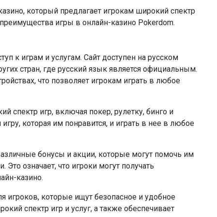
казино, который предлагает игрокам широкий спектр
м преимущества игры в онлайн-казино Pokerdom.
уп к играм и услугам. Сайт доступен на русском
других стран, где русский язык является официальным.
тройствах, что позволяет игрокам играть в любое
 спектр игр, включая покер, рулетку, бинго и
и игру, которая им понравится, и играть в нее в любое
различные бонусы и акции, которые могут помочь им
 Это означает, что игроки могут получать
айн-казино.
ля игроков, которые ищут безопасное и удобное
рокий спектр игр и услуг, а также обеспечивает