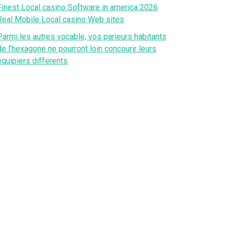
Finest Local casino Software in america 2026
Real Mobile Local casino Web sites
Parmi les autres vocable, vos parieurs habitants
de l’hexagone ne pourront loin concourir leurs
equipiers differents