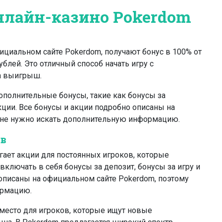
нлайн-казино Pokerdom
ициальном сайте Pokerdom, получают бонус в 100% от
блей. Это отличный способ начать игру с
а выигрыш.
ополнительные бонусы, такие как бонусы за
кции. Все бонусы и акции подробно описаны на
 не нужно искать дополнительную информацию.
ов
ает акции для постоянных игроков, которые
 включать в себя бонусы за депозит, бонусы за игру и
описаны на официальном сайте Pokerdom, поэтому
ормацию.
место для игроков, которые ищут новые