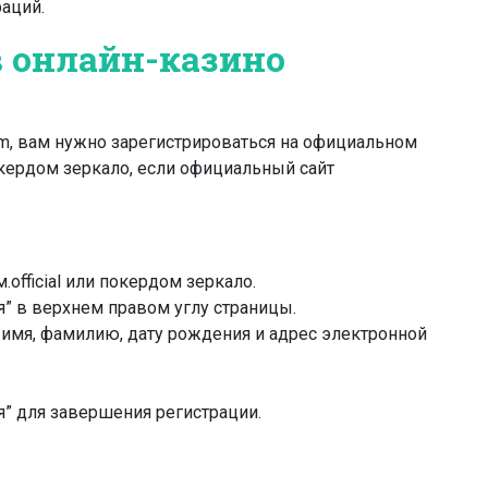
аций.
в онлайн-казино
om, вам нужно зарегистрироваться на официальном
покердом зеркало, если официальный сайт
official или покердом зеркало.
я” в верхнем правом углу страницы.
имя, фамилию, дату рождения и адрес электронной
я” для завершения регистрации.