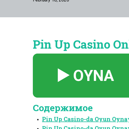
Pin Up Casino O
▶️ OYNA
Содержимое
Pin Up Casino-da Oyun Oynay
Pin Up Casino-da Oyun Oyna