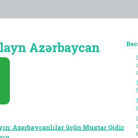
nlayn Azərbaycan
Rec
ın: Azərbaycanlılar üçün Muxtar Qidir
yın