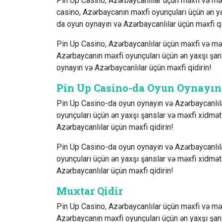
Pin Up Casino, Azərbaycanlılar üçün məxfi və məş
casino, Azərbaycanın məxfi oyunçuları üçün ən ya
da oyun oynayın və Azərbaycanlılar üçün məxfi qi
Pin Up Casino, Azərbaycanlılar üçün məxfi və məş
Azərbaycanın məxfi oyunçuları üçün ən yaxşı şan
oynayın və Azərbaycanlılar üçün məxfi qidirin!
Pin Up Casino-da Oyun Oynayın
Pin Up Casino-da oyun oynayın və Azərbaycanlıla
oyunçuları üçün ən yaxşı şanslar və məxfi xidmət
Azərbaycanlılar üçün məxfi qidirin!
Pin Up Casino-da oyun oynayın və Azərbaycanlıla
oyunçuları üçün ən yaxşı şanslar və məxfi xidmət
Azərbaycanlılar üçün məxfi qidirin!
Muxtar Qidir
Pin Up Casino, Azərbaycanlılar üçün məxfi və məş
Azərbaycanın məxfi oyunçuları üçün ən yaxşı şan