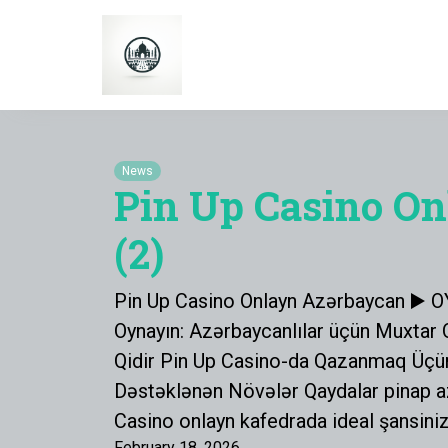
News
Pin Up Casino On
(2)
Pin Up Casino Onlayn Azərbaycan ▶️
Oynayın: Azərbaycanlılar üçün Muxtar 
Qidir Pin Up Casino-da Qazanmaq Üç
Dəstəklənən Növələr Qaydalar pinap a
Casino onlayn kafedrada ideal şansiniz
February 18, 2026