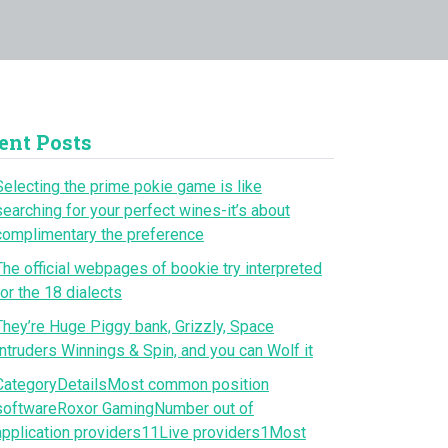
ent Posts
Selecting the prime pokie game is like
searching for your perfect wines-it’s about
complimentary the preference
The official webpages of bookie try interpreted
for the 18 dialects
They’re Huge Piggy bank, Grizzly, Space
Intruders Winnings & Spin, and you can Wolf it
CategoryDetailsMost common position
softwareRoxor GamingNumber out of
application providers11Live providers1Most