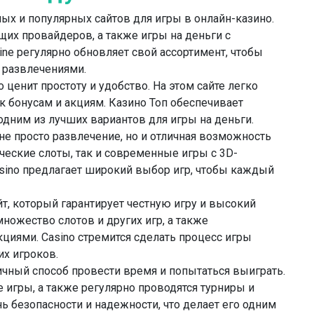
ных и популярных сайтов для игры в онлайн-казино.
их провайдеров, а также игры на деньги с
ne регулярно обновляет свой ассортимент, чтобы
 развлечениями.
о ценит простоту и удобство. На этом сайте легко
 к бонусам и акциям. Казино Топ обеспечивает
 одним из лучших вариантов для игры на деньги.
 не просто развлечение, но и отличная возможность
ческие слоты, так и современные игры с 3D-
sino предлагает широкий выбор игр, чтобы каждый
т, который гарантирует честную игру и высокий
ножество слотов и других игр, а также
циями. Casino стремится сделать процесс игры
х игроков.
личный способ провести время и попытаться выиграть.
 игры, а также регулярно проводятся турниры и
ь безопасности и надежности, что делает его одним