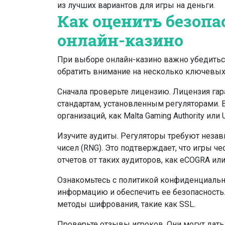
из лучших вариантов для игры на деньги.
Как оценить безопа
онлайн-казино
При выборе онлайн-казино важно убедиться,
обратить внимание на несколько ключевых
Сначала проверьте лицензию. Лицензия гара
стандартам, установленным регуляторами.
организаций, как Malta Gaming Authority или
Изучите аудиты. Регуляторы требуют незав
чисел (RNG). Это подтверждает, что игры ч
отчетов от таких аудиторов, как eCOGRA или
Ознакомьтесь с политикой конфиденциальн
информацию и обеспечить ее безопасность.
методы шифрования, такие как SSL.
Проверьте отзывы игроков. Они могут дать