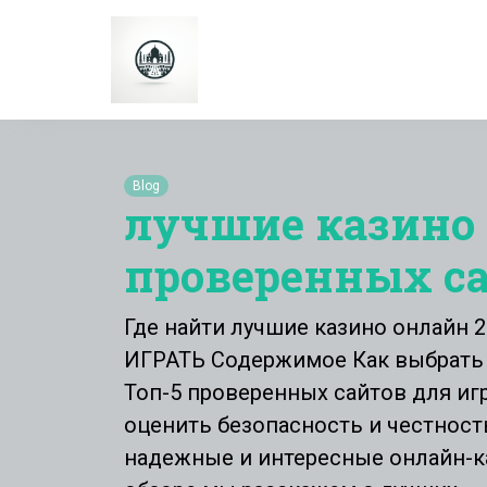
Blog
лучшие казино 
проверенных са
Где найти лучшие казино онлайн 2
ИГРАТЬ Содержимое Как выбрать 
Топ-5 проверенных сайтов для игр
оценить безопасность и честност
надежные и интересные онлайн-ка