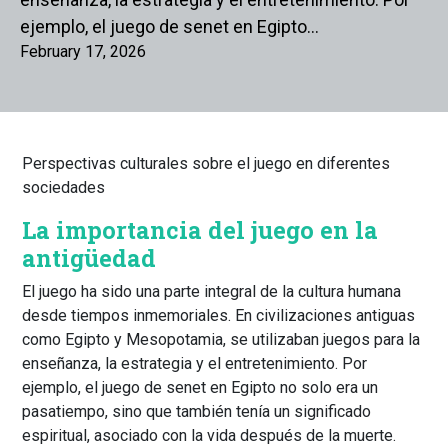
ejemplo, el juego de senet en Egipto…
February 17, 2026
Perspectivas culturales sobre el juego en diferentes
sociedades
La importancia del juego en la
antigüedad
El juego ha sido una parte integral de la cultura humana
desde tiempos inmemoriales. En civilizaciones antiguas
como Egipto y Mesopotamia, se utilizaban juegos para la
enseñanza, la estrategia y el entretenimiento. Por
ejemplo, el juego de senet en Egipto no solo era un
pasatiempo, sino que también tenía un significado
espiritual, asociado con la vida después de la muerte.