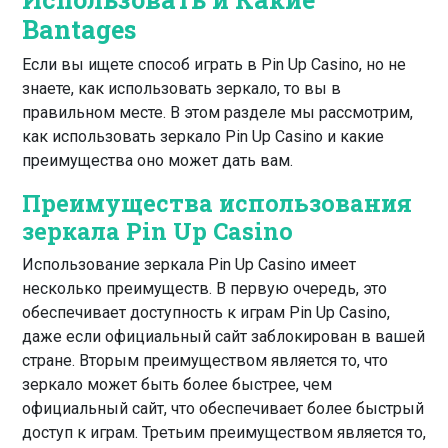
Вantages
Если вы ищете способ играть в Pin Up Casino, но не
знаете, как использовать зеркало, то вы в
правильном месте. В этом разделе мы рассмотрим,
как использовать зеркало Pin Up Casino и какие
преимущества оно может дать вам.
Преимущества использования
зеркала Pin Up Casino
Использование зеркала Pin Up Casino имеет
несколько преимуществ. В первую очередь, это
обеспечивает доступность к играм Pin Up Casino,
даже если официальный сайт заблокирован в вашей
стране. Вторым преимуществом является то, что
зеркало может быть более быстрее, чем
официальный сайт, что обеспечивает более быстрый
доступ к играм. Третьим преимуществом является то,