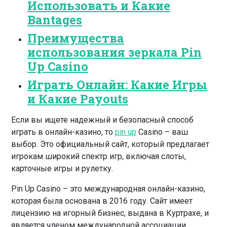
Использовать и Какие
Вantages
Преимущества
использования зеркала Pin
Up Casino
Играть Онлайн: Какие Игры
и Какие Payouts
Если вы ищете надежный и безопасный способ
играть в онлайн-казино, то
pin up
Casino – ваш
выбор. Это официальный сайт, который предлагает
игрокам широкий спектр игр, включая слоты,
карточные игры и рулетку.
Pin Up Casino – это международная онлайн-казино,
которая была основана в 2016 году. Сайт имеет
лицензию на игорный бизнес, выдана в Куртрахе, и
является членом международной ассоциации