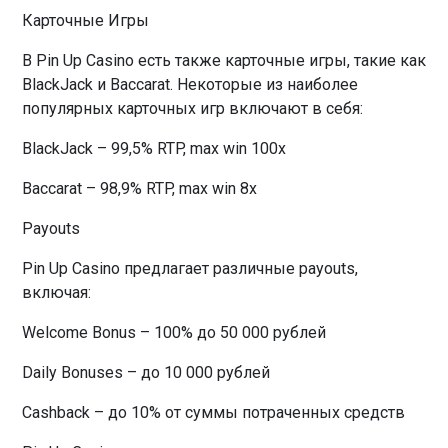
Карточные Игры
В Pin Up Casino есть также карточные игры, такие как
BlackJack и Baccarat. Некоторые из наиболее
популярных карточных игр включают в себя:
BlackJack – 99,5% RTP, max win 100x
Baccarat – 98,9% RTP, max win 8x
Payouts
Pin Up Casino предлагает различные payouts,
включая:
Welcome Bonus – 100% до 50 000 рублей
Daily Bonuses – до 10 000 рублей
Cashback – до 10% от суммы потраченных средств