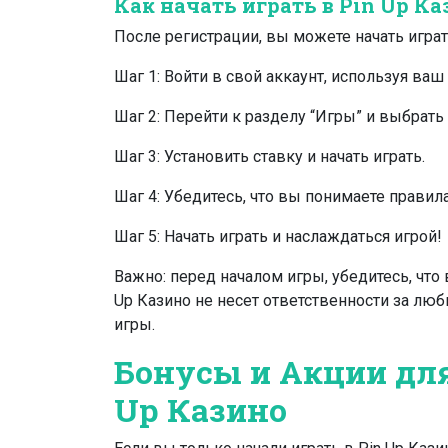
Как начать играть в Pin Up Ка
После регистрации, вы можете начать играть
Шаг 1: Войти в свой аккаунт, используя ваш 
Шаг 2: Перейти к разделу “Игры” и выбрать 
Шаг 3: Установить ставку и начать играть.
Шаг 4: Убедитесь, что вы понимаете прави
Шаг 5: Начать играть и наслаждаться игрой!
Важно: перед началом игры, убедитесь, что
Up Казино не несет ответственности за люб
игры.
Бонусы и Акции для
Up Казино