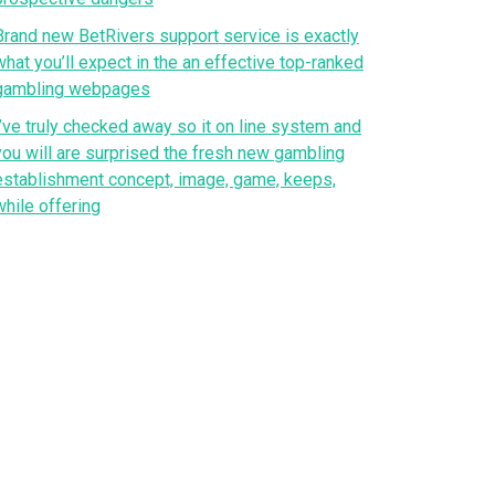
Brand new BetRivers support service is exactly
what you’ll expect in the an effective top-ranked
gambling webpages
I’ve truly checked away so it on line system and
you will are surprised the fresh new gambling
establishment concept, image, game, keeps,
while offering