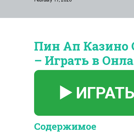
Пин Ап Казино
– Играть в Онла
▶️ ИГРАТ
Содержимое