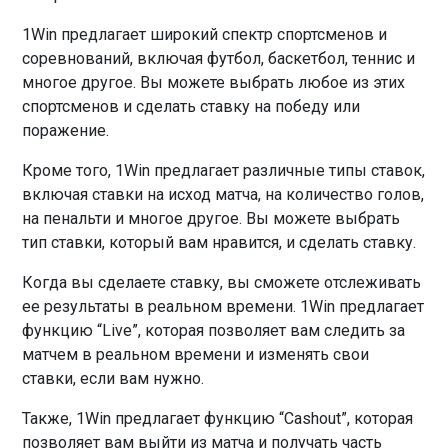
1Win предлагает широкий спектр спортсменов и
соревнований, включая футбол, баскетбол, теннис и
многое другое. Вы можете выбрать любое из этих
спортсменов и сделать ставку на победу или
поражение.
Кроме того, 1Win предлагает различные типы ставок,
включая ставки на исход матча, на количество голов,
на пенальти и многое другое. Вы можете выбрать
тип ставки, который вам нравится, и сделать ставку.
Когда вы сделаете ставку, вы сможете отслеживать
ее результаты в реальном времени. 1Win предлагает
функцию “Live”, которая позволяет вам следить за
матчем в реальном времени и изменять свои
ставки, если вам нужно.
Также, 1Win предлагает функцию “Cashout”, которая
позволяет вам выйти из матча и получать часть