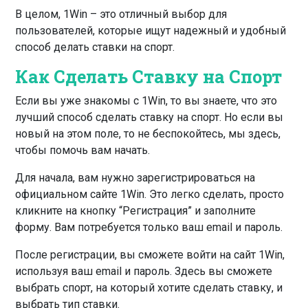
В целом, 1Win – это отличный выбор для
пользователей, которые ищут надежный и удобный
способ делать ставки на спорт.
Как Сделать Ставку на Спорт
Если вы уже знакомы с 1Win, то вы знаете, что это
лучший способ сделать ставку на спорт. Но если вы
новый на этом поле, то не беспокойтесь, мы здесь,
чтобы помочь вам начать.
Для начала, вам нужно зарегистрироваться на
официальном сайте 1Win. Это легко сделать, просто
кликните на кнопку “Регистрация” и заполните
форму. Вам потребуется только ваш email и пароль.
После регистрации, вы сможете войти на сайт 1Win,
используя ваш email и пароль. Здесь вы сможете
выбрать спорт, на который хотите сделать ставку, и
выбрать тип ставки.