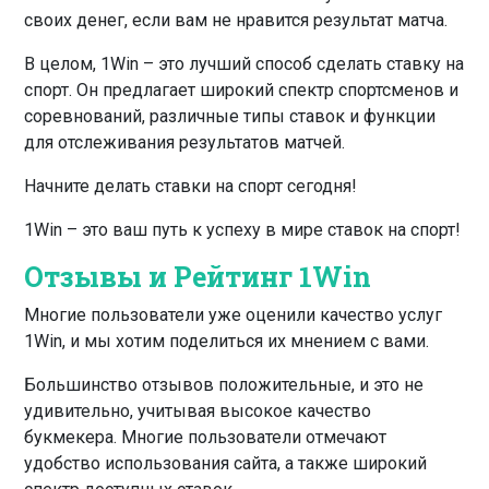
своих денег, если вам не нравится результат матча.
В целом, 1Win – это лучший способ сделать ставку на
спорт. Он предлагает широкий спектр спортсменов и
соревнований, различные типы ставок и функции
для отслеживания результатов матчей.
Начните делать ставки на спорт сегодня!
1Win – это ваш путь к успеху в мире ставок на спорт!
Отзывы и Рейтинг 1Win
Многие пользователи уже оценили качество услуг
1Win, и мы хотим поделиться их мнением с вами.
Большинство отзывов положительные, и это не
удивительно, учитывая высокое качество
букмекера. Многие пользователи отмечают
удобство использования сайта, а также широкий