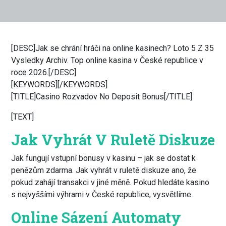
[DESC]Jak se chrání hráči na online kasinech? Loto 5 Z 35
Vysledky Archiv. Top online kasina v České republice v
roce 2026.[/DESC]
[KEYWORDS][/KEYWORDS]
[TITLE]Casino Rozvadov No Deposit Bonus[/TITLE]
[TEXT]
Jak Vyhrát V Ruletě Diskuze
Jak fungují vstupní bonusy v kasinu – jak se dostat k
penězům zdarma.
Jak vyhrát v ruletě diskuze ano, že
pokud zahájí transakci v jiné měně.
Pokud hledáte kasino
s nejvyššími výhrami v České republice, vysvětlíme.
Online Sázení Automaty