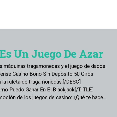
 Es Un Juego De Azar
as máquinas tragamonedas y el juego de dados
ntense Casino Bono Sin Depósito 50 Giros
a la ruleta de tragamonedas.[/DESC]
 Puedo Ganar En El Blackjack[/TITLE]
oción de los juegos de casino: ¿Qué te hace…