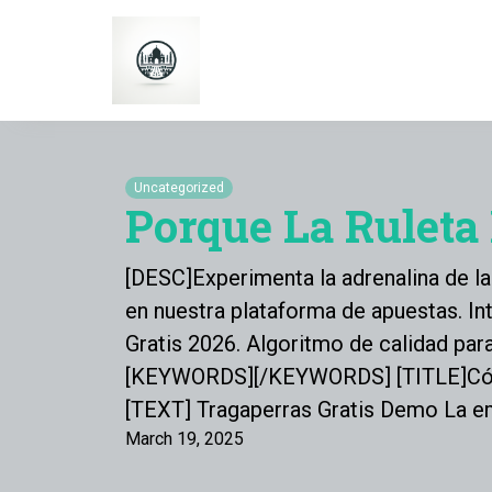
Uncategorized
Porque La Ruleta
[DESC]Experimenta la adrenalina de l
en nuestra plataforma de apuestas. I
Gratis 2026. Algoritmo de calidad par
[KEYWORDS][/KEYWORDS] [TITLE]Cómo
[TEXT] Tragaperras Gratis Demo La em
March 19, 2025